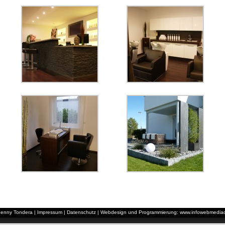
enny Tondera |
Impressum
|
Datenschutz
|
Webdesign und Programmierung: www.infowebmedia