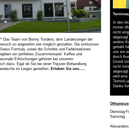
Terminau
In den le
immer öft
nicht eing
abgesagt 
g“
Das Team von Benny Tondera, dem Landessieger der
andere Ku
urbesuch so angenehm wie möglich gestalten. Die exklusiven
gehabt h
Swiss Formula, sowie die Schnitte und Farbkreationen
uns ein e
 ergeben ein perfektes Zusammenspiel. Kaffee und
durch Aus
saisonale Erfrischungen gehören bei unserem
Grund sin
ich dazu. Egal ob Sie bei einer Trijuven Behandlung
nicht min
aarwäsche im Liegen genießen.
Erleben Sie uns…..
abgesagt 
wird eine
Termin) u
Danke für
Öffnungszei
Dienstag-Fr
Samstag
Alexanders