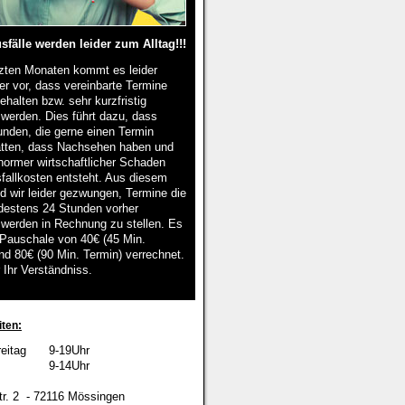
sfälle werden leider zum Alltag!!!
tzten Monaten kommt es leider
er vor, dass vereinbarte Termine
ehalten bzw. sehr kurzfristig
werden. Dies führt dazu, dass
nden, die gerne einen Termin
ätten, dass Nachsehen haben und
normer wirtschaftlicher Schaden
fallkosten entsteht. Aus diesem
d wir leider gezwungen, Termine die
destens 24 Stunden vorher
werden in Rechnung zu stellen. Es
 Pauschale von 40€ (45 Min.
nd 80€ (90 Min. Termin) verrechnet.
 Ihr Verständniss.
ten:
eitag
9-19Uhr
9-14Uhr
tr. 2 - 72116 Mössingen