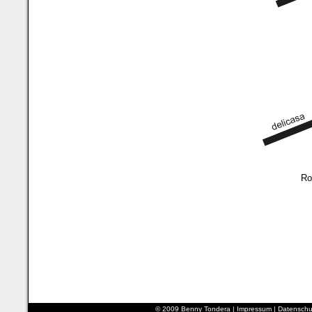
Ro
© 2009 Benny Tondera |
Impressum
|
Datenschu